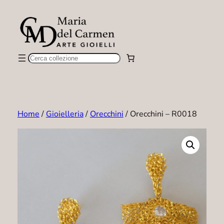
Vai
al
contenuto
Cerca
Home
/
Gioielleria
/
Orecchini
/ Orecchini – R0018