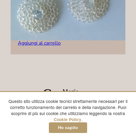
Orecchini – R0005
89,00
€
Aggiungi al carrello
Questo sito utilizza cookie tecnici strettamente necessari per il
corretto funzionamento del carrello e della navigazione. Puoi
scoprire di più sui cookie che utilizziamo leggendo la nostra
WhatsApp
Email
Instagram
Facebook
Cookie Policy (UE)
Cookie Policy
.
Ho capito