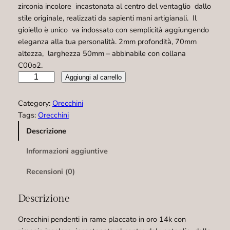
zirconia incolore incastonata al centro del ventaglio dallo
stile originale, realizzati da sapienti mani artigianali. Il
gioiello è unico va indossato con semplicità aggiungendo
eleganza alla tua personalità. 2mm profondità, 70mm
altezza, larghezza 50mm – abbinabile con collana
C00o2.
O
Aggiungi al carrello
r
e
Category:
Orecchini
c
Tags:
Orecchini
c
Descrizione
h
i
Informazioni aggiuntive
n
i
Recensioni (0)
–
R
Descrizione
0
0
Orecchini pendenti in rame placcato in oro 14k con