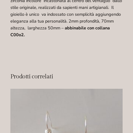
1
zirconia incolore incastonata al centro del ventaglio dallo
8
stile originale, realizzati da sapienti mani artigianali. Il
q
gioiello è unico va indossato con semplicità aggiungendo
u
eleganza alla tua personalità. 2mm profondità, 70mm
a
altezza, larghezza 50mm –
abbinabile con collana
n
C00o2.
t
i
t
à
Prodotti correlati