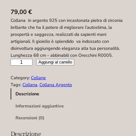
79,00
€
Collana in argento 925 con incastonata pietra di zirconia
brillante che ha il potere di migliorare l’autostima, la
prospertà e saggezza, realizzati da sapienti mani
artigianali. Il gioiello è splendido va indossato con
disinvoltura aggiungendo eleganza alla tua personalità.
Lunghezza 68 cm – abbinabili con Orecchini R0005.
C
Aggiungi al carrello
o
l
Category:
Collane
l
Tags:
Collana
, 
Collana Argento
a
Descrizione
n
a
Informazioni aggiuntive
–
C
Recensioni (0)
0
0
Descrizione