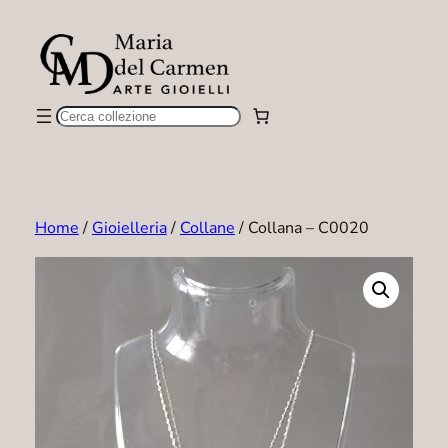
Vai
al
contenuto
Cerca
Home
/
Gioielleria
/
Collane
/ Collana – C0020