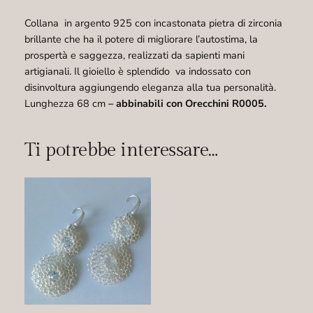
2
0
Collana in argento 925 con incastonata pietra di zirconia
q
brillante che ha il potere di migliorare l’autostima, la
u
prospertà e saggezza, realizzati da sapienti mani
a
artigianali. Il gioiello è splendido va indossato con
n
disinvoltura aggiungendo eleganza alla tua personalità.
t
Lunghezza 68 cm
– abbinabili con Orecchini R0005.
i
t
Ti potrebbe interessare…
à