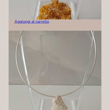
Collana – C0004
69,00
€
Aggiungi al carrello