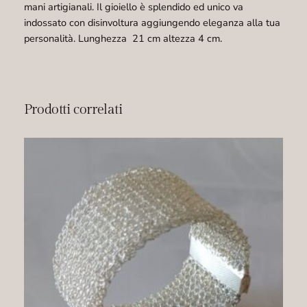
q
mani artigianali. Il gioiello è splendido ed unico va
u
indossato con disinvoltura aggiungendo eleganza alla tua
a
personalità. Lunghezza 21 cm altezza 4 cm.
n
t
i
t
Prodotti correlati
à