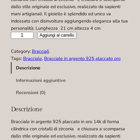
dallo stile originale ed esclusivo, realizzato da sapienti
mani artigianali. Il gioiello è splendido ed unico va
indossato con disinvoltura aggiungendo eleganza alla tua
personalità. Lunghezza 21 cm altezza 4 cm.
B
Aggiungi al carrello
r
a
Category:
Bracciali
c
Tags:
Bracciale
, 
Bracciale in argento 925 placcato oro
c
Descrizione
i
a
Informazioni aggiuntive
l
e
Recensioni (0)
–
B
Descrizione
0
0
Bracciale in argento 925 placcato in oro 14k di forma
1
cilindrica con cristalli di zirconia e chiusura a scomparsa
5
dallo stile originale ed esclusivo, realizzato da sapienti