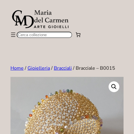
Vai
al
contenuto
Cerca
Home
/
Gioielleria
/
Bracciali
/ Bracciale – B0015