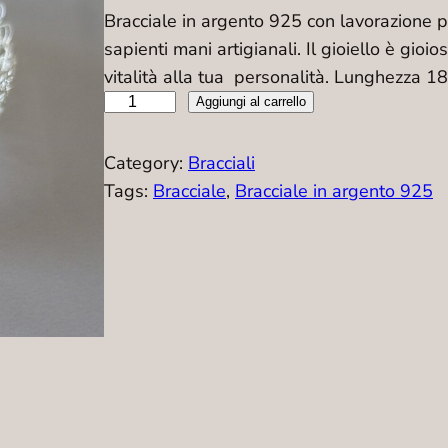
Bracciale in argento 925 con lavorazione p
sapienti mani artigianali. Il gioiello è gi
vitalità alla tua personalità. Lunghezza 1
B
Aggiungi al carrello
r
a
Category:
Bracciali
c
Tags:
Bracciale
, 
Bracciale in argento 925
c
i
a
l
e
–
B
0
0