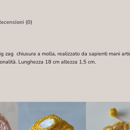
1
0
q
ecensioni (0)
u
a
n
g zag chiusura a molla, realizzato da sapienti mani artig
t
sonalità. Lunghezza 18 cm altezza 1,5 cm.
i
t
à